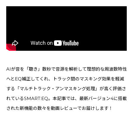
ギター・ベース
(27)
ケーブル・コネクター
(8)
マイクケーブル
(1)
イヤホン・ヘッドホン
(36)
クリエーター向けPC・周辺機器
(11)
オーディオプレイヤー
(13)
スタンド
(7)
AIが音を「聴き」数秒で音源を解析して理想的な周波数特性
ミキサー
(12)
へとEQ補正してくれ、トラック間のマスキング効果を軽減
シンセサイザー・キーボード
(65)
する「マルチトラック・アンマスキング処理」が高く評価さ
コントローラー・MIDI機器
(38)
れているSMART:EQ。本記事では、最新バージョン4に搭載
リズムマシン・サンプラー
(26)
された新機能の数々を動画レビューでお届けします！
DJ
(25)
電源
(5)
デスク・チェア・吸音材
(11)