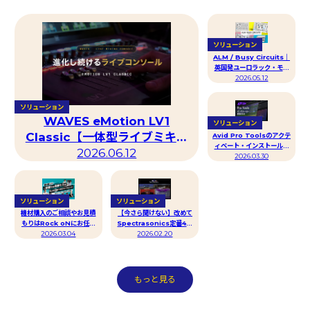
ソリューション
ALM / Busy Circuits｜
英国発ユーロラック・モジ
ュラーシンセブランド
2026.05.12
ソリューション
WAVES eMotion LV1
ソリューション
Classic【一体型ライブミキシ
Avid Pro Toolsのアクテ
ィベート・インストール・
ングコンソール】
2026.06.12
2026.03.30
更新方法
ソリューション
ソリューション
機材購入のご相談やお見積
【今さら聞けない】改めて
もりはRock oNにお任せ
Spectrasonics定番4種
ください！【レコーディン
2026.03.04
の神器”ここ”がすごい！
2026.02.20
グ機材・DTM】
もっと見る