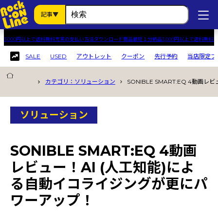
記事
3,000円以上で送料無料
充実の支払い方法
ダウンロード商品最短１分納品
3,000円以上で送料無料
充
SALE
USED
アウトレット
クーポン
先行予約
当店限定プ
記事カテゴリから探す
カテゴリ：ソリューション
SONIBLE SMART:EQ 4
すべての記事
ソリューション
ソリューション
パラダイス
スタッフレビュー
SONIBLE SMART:EQ 4動画
キャンペーン
レビュー！AI (人工知能)によ
ニュース
る自動イコライジングが更にパ
ワーアップ！
製品カテゴリから探す
USED
(1)