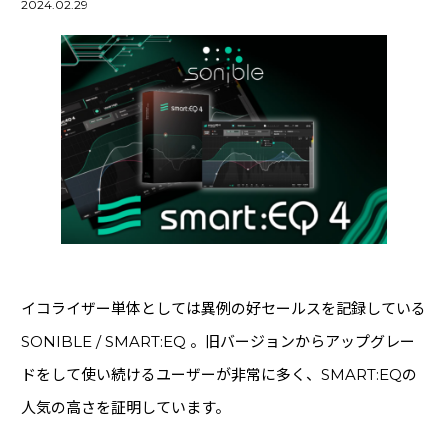
2024.02.29
映像・配信機器
(11)
ライブ・PA機材
(19)
マイク
(54)
DAWソフト
(48)
Pro Tools
(22)
アカデミック版
(1)
Rock oN Demand (24Hメール納品)
(22)
ソフトウェア音源
(70)
エフェクト・プラグイン
(53)
イコライザー単体としては異例の好セールスを記録している
オーディオインターフェース
(45)
SONIBLE / SMART:EQ 。旧バージョンからアップグレー
エフェクター・アウトボード
(59)
ドをして使い続けるユーザーが非常に多く、SMART:EQの
スピーカー
(31)
人気の高さを証明しています。
ライブ用マイク
(1)