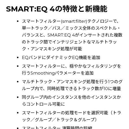
SMART:EQ 4の特徴と新機能
レコーダー
(8)
ラック・ケース
(3)
スマートフィルター(smart:filter)テクノロジーで、
電子ドラム・パーカション
(3)
単一トラック／バス／ミックス全体のスペクトル・
バランスと、SMART:EQ 4がインサートされた複数
その他
のトラック間でインテリジェントなマルチトラッ
ク・アンマスキング処理が可能
ライターのご紹介
EQバンドにダイナミックEQ機能を追加
スマートフィルターに、穏やかなフィルタリングを
行うSmoothingパラメーターを追加
マルチトラック・アンマスキング処理を行う1つのグ
ループ内で、同時処理できるトラック数が10に増量
同グループ内のインスタンスを他のインスタンスか
らコントロール可能に
スマートフィルターの処理モードを選択可能（トラ
ック／グループ／トラック＆グループ）
スマートフィルター 演算時間の短縮