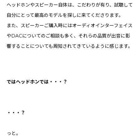
ヘッドホンやスピーカー自体は、こだわりが有り、試聴して
レコーダー
(8)
自分にとって最高のモデルを探しに来てくださります。
ラック・ケース
(3)
また、スピーカーご購入時にはオーディオインターフェイス
電子ドラム・パーカション
(3)
やDACについてのご相談も多く、それらの品質が出音に影
その他
響することについても周知されてきているように感じます。
ライターのご紹介
ではヘッドホンでは・・・？
・・・？
っと。