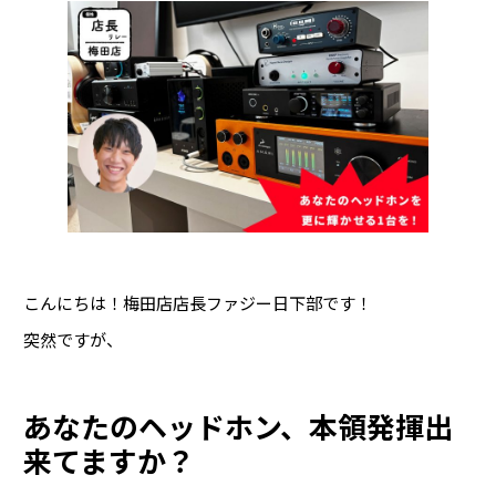
映像・配信機器
(11)
ライブ・PA機材
(19)
マイク
(54)
DAWソフト
(48)
Pro Tools
(21)
アカデミック版
(1)
Rock oN Demand (24Hメール納品)
(22)
ソフトウェア音源
(70)
こんにちは！梅田店店長ファジー日下部です！
エフェクト・プラグイン
(53)
突然ですが、
オーディオインターフェース
(45)
エフェクター・アウトボード
(59)
あなたのヘッドホン、本領発揮出
スピーカー
(31)
来てますか？
ライブ用マイク
(1)