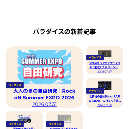
パラダイスの新着記事
パラダイス
究極のキックをデザインす
る！進化したドラムシンセ
2026.07.27
D16
Group「PunchBox
2」レビュー！
パラダイス
大人の夏の自由研究｜Rock
パラダイス
北新地の会員制Bar「人類
oN Summer EXPO 2026
みなBAR」に行ってきまし
2026.07.31
2026.07.20
た
パラダイス
パラダイス
瀬川商店 第63回：
Max9をはじめよう#6-