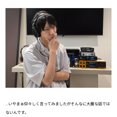
ギター・ベース
(27)
ケーブル・コネクター
(8)
マイクケーブル
(1)
イヤホン・ヘッドホン
(36)
クリエーター向けPC・周辺機器
(11)
オーディオプレイヤー
(13)
スタンド
(7)
ミキサー
(12)
シンセサイザー・キーボード
(65)
コントローラー・MIDI機器
(38)
リズムマシン・サンプラー
(26)
DJ
(25)
…いやまぁ仰々しく言ってみましたがそんなに大層な話では
電源
(5)
ないんです。
デスク・チェア・吸音材
(11)