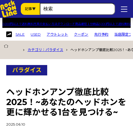
記事
3,000円以上で送料無料
充実の支払い方法
ダウンロード商品最短１分納品
3,000円以上で送料無料
充
SALE
USED
アウトレット
クーポン
先行予約
当店限定プ
記事カテゴリから探す
カテゴリ：パラダイス
ヘッドホンアンプ徹底比較2025！~
すべての記事
ソリューション
パラダイス
パラダイス
スタッフレビュー
ヘッドホンアンプ徹底比較
キャンペーン
2025！~あなたのヘッドホンを
ニュース
更に輝かせる1台を見つける~
製品カテゴリから探す
2025.06.10
USED
(1)