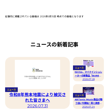
記事内に掲載されている価格は 2026年6月15日 時点での価格となります
ニュースの新着記事
ニュース
NiCSo、マイクインシュレ
ーターの新製品「BUREEN
for MIC」を、8月7日
2026.07.28
（金）に発売！
ニュース
令和8年熊本地震により被災さ
ニュース
れた皆さまへ
ARTonic Music製品の取
り扱いを開始！耳と直感で
2026.07.31
操るハーモニー生成MIDIプ
2026.07.24