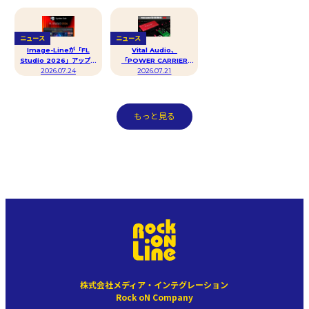
ラグイン「ChordAXE」
登場
ニュース
ニュース
Image-Lineが「FL
Vital Audio、
Studio 2026」アップデ
「POWER CARRIER
ート記念セールも8/10まで
2026.07.24
VA-08 Mk-III」を7月24
2026.07.21
期間延長
日（金）に発売！
もっと見る
株式会社メディア・インテグレーション
Rock oN Company