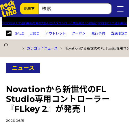
記事
3,000円以上で送料無料
充実の支払い方法
ダウンロード商品最短１分納品
3,000円以上で送料無料
充
SALE
USED
アウトレット
クーポン
先行予約
当店限定プ
記事カテゴリから探す
カテゴリ：ニュース
Novationから新世代のFL Studio専用
すべての記事
ソリューション
ニュース
パラダイス
スタッフレビュー
Novationから新世代のFL
キャンペーン
Studio専用コントローラー
ニュース
『FLkey 2』が発売！
製品カテゴリから探す
2026.06.15
USED
(1)