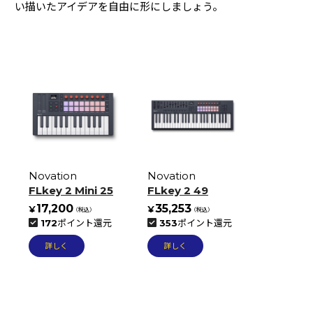
い描いたアイデアを自由に形にしましょう。
ギター・ベース
(27)
ケーブル・コネクター
(8)
マイクケーブル
(1)
イヤホン・ヘッドホン
(36)
クリエーター向けPC・周辺機器
(11)
オーディオプレイヤー
(13)
スタンド
(7)
ミキサー
(12)
Novation
Novation
FLkey 2 Mini 25
FLkey 2 49
シンセサイザー・キーボード
(65)
17,200
35,253
コントローラー・MIDI機器
(38)
172
ポイント還元
353
ポイント還元
リズムマシン・サンプラー
(26)
詳しく
詳しく
DJ
(25)
電源
(5)
デスク・チェア・吸音材
(11)