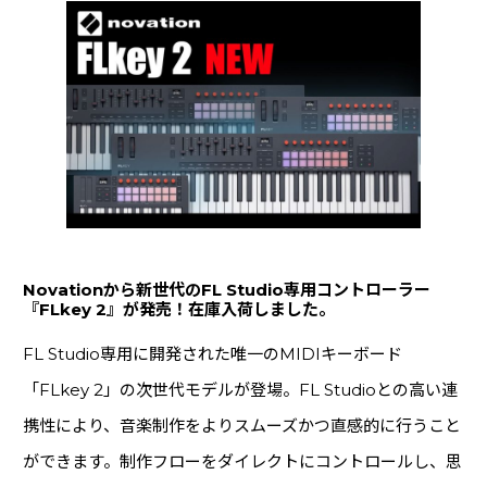
映像・配信機器
(11)
ライブ・PA機材
(19)
マイク
(54)
DAWソフト
(48)
Pro Tools
(22)
アカデミック版
(1)
Rock oN Demand (24Hメール納品)
(22)
ソフトウェア音源
(70)
Novationから新世代のFL Studio専用コントローラー
『FLkey 2』が発売！在庫入荷しました。
エフェクト・プラグイン
(53)
オーディオインターフェース
(45)
FL Studio専用に開発された唯一のMIDIキーボード
エフェクター・アウトボード
(59)
「FLkey 2」の次世代モデルが登場。FL Studioとの高い連
スピーカー
(31)
携性により、音楽制作をよりスムーズかつ直感的に行うこと
ができます。制作フローをダイレクトにコントロールし、思
ライブ用マイク
(1)