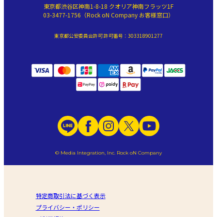
東京都渋谷区神南1-8-18 クオリア神南フラッツ1F
03-3477-1756（Rock oN Company お客様窓口）
東京都公安委員会許可 許可番号：303318901277
© Media Integration, Inc. Rock oN Company
特定商取引法に基づく表示
プライバシー・ポリシー