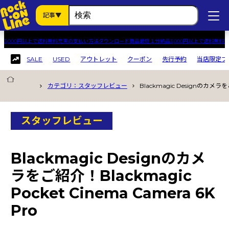
記事
3,000円以上で送料無料
充実の支払い方法
ダウンロード商品最短１分納品
3,000円以上で送料無料
充
SALE
USED
アウトレット
クーポン
先行予約
当店限定プ
記事カテゴリから探す
カテゴリ：スタッフレビュー
Blackmagic Designのカメラをご
すべての記事
ソリューション
スタッフレビュー
パラダイス
スタッフレビュー
Blackmagic Designのカメ
キャンペーン
ラをご紹介！Blackmagic
ニュース
Pocket Cinema Camera 6K
Pro
製品カテゴリから探す
USED
(1)