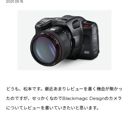
2021.09.15
映像・配信機器
(11)
ライブ・PA機材
(19)
マイク
(54)
DAWソフト
(48)
Pro Tools
(21)
アカデミック版
(1)
Rock oN Demand (24Hメール納品)
(22)
ソフトウェア音源
(70)
エフェクト・プラグイン
(53)
どうも、松本です。最近あまりレビューを書く機会が無かっ
オーディオインターフェース
(45)
たのですが、せっかくなのでBlackmagic Designのカメラ
エフェクター・アウトボード
(59)
についてレビューを書いていきたいと思います。
スピーカー
(31)
ライブ用マイク
(1)