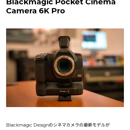
Blackmagic Pocket Cinema
レコーダー
(8)
Camera 6K Pro
ラック・ケース
(3)
電子ドラム・パーカション
(3)
その他
ライターのご紹介
Blackmagic Designのシネマカメラの最新モデルが