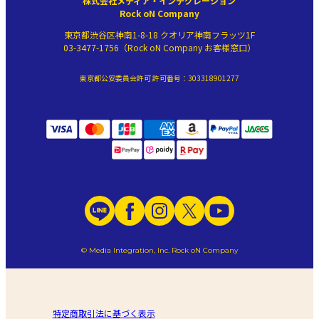
株式会社メディア・インテグレーション
Rock oN Company
東京都渋谷区神南1-8-18 クオリア神南フラッツ1F
03-3477-1756（Rock oN Company お客様窓口）
東京都公安委員会許可 許可番号：303318901277
© Media Integration, Inc. Rock oN Company
特定商取引法に基づく表示