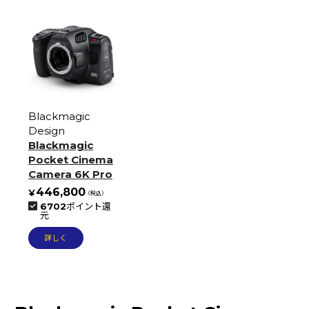
ギター・ベース
(27)
ケーブル・コネクター
(8)
マイクケーブル
(1)
イヤホン・ヘッドホン
(36)
クリエーター向けPC・周辺機器
(11)
Blackmagic
オーディオプレイヤー
(13)
Design
スタンド
(7)
Blackmagic
Pocket Cinema
ミキサー
(12)
Camera 6K Pro
シンセサイザー・キーボード
(65)
446,800
6702
ポイント還
コントローラー・MIDI機器
(38)
元
リズムマシン・サンプラー
(26)
詳しく
DJ
(25)
電源
(5)
デスク・チェア・吸音材
(11)