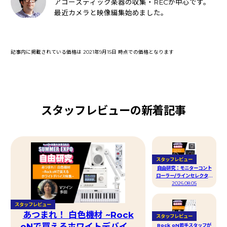
アコースティック楽器の収集・RECが中心です。
最近カメラと映像編集始めました。
記事内に掲載されている価格は 2021年9月15日 時点での価格となります
スタッフレビューの新着記事
スタッフレビュー
自由研究：モニターコント
ローラー/ラインセレクター
の音の違いってなぁに？
2026.08.05
by ファジー日下部
スタッフレビュー
あつまれ！ 白色機材 ~Rock
スタッフレビュー
oNで買えるホワイトデバイス
Rock oN若手スタッフが