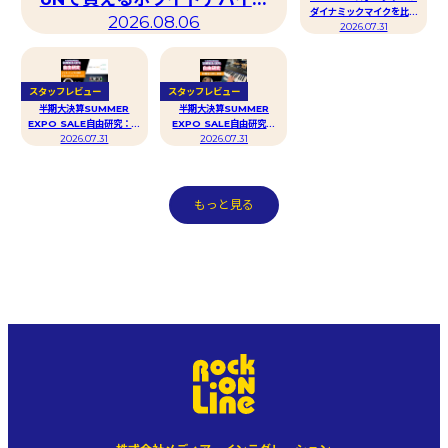
ダイナミックマイクを比べ
特集~ by Vツイン多田
2026.08.06
てみた！半期大決算
2026.07.31
SUMMER EXPO SALE
自由研究
スタッフレビュー
スタッフレビュー
半期大決算SUMMER
半期大決算SUMMER
EXPO SALE自由研究：イ
EXPO SALE自由研究：
ンターフェイスに接続する
2026.07.31
PD安田による88鍵盤比較
2026.07.31
ためのドライバについて
と調査！
byタムタム田村
もっと見る