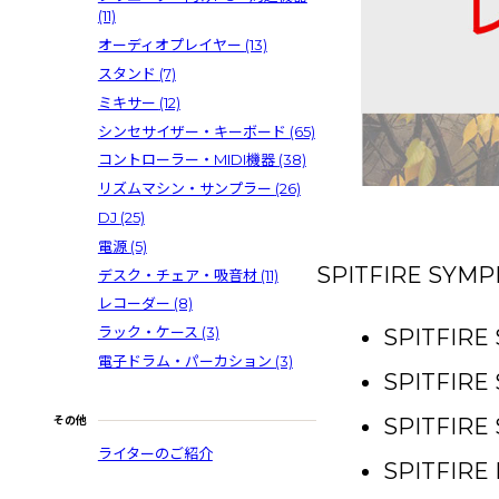
(11)
オーディオプレイヤー
(13)
スタンド
(7)
ミキサー
(12)
シンセサイザー・キーボード
(65)
コントローラー・MIDI機器
(38)
リズムマシン・サンプラー
(26)
DJ
(25)
電源
(5)
SPITFIRE S
デスク・チェア・吸音材
(11)
レコーダー
(8)
ラック・ケース
(3)
SPITFIRE
電子ドラム・パーカション
(3)
SPITFIRE
SPITFIR
その他
ライターのご紹介
SPITFIRE