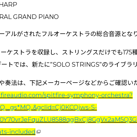
 HARP
RAL GRAND PIANO
ーアルがされたフルオーケストラの総合音源とな
のオーケストラを収録し、ストリングスだけでも17
デートでは、新たに”SOLO STRINGS”のライブ
や奏法は、下記メーカーページなどからご確認い
tfireaudio.com/spitfire-symphony-orchestra?
Q.._gs*MQ..&gclid=Cj0KCQjws-S-
0Y70vrJeFquZLU8588qgBxCj8GgVx2aM5Q3Gv
s-included