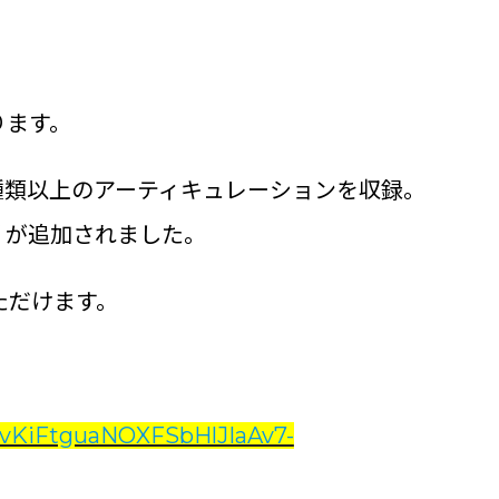
ります。
5種類以上のアーティキュレーションを収録。
ラリが追加されました。
ただけます。
KiFtguaNOXFSbHlJIaAv7-