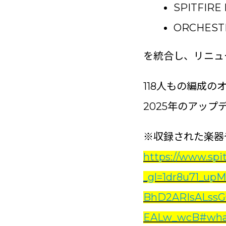
SPITFIRE
ORCHEST
を統合し、リニュ
118人もの編成
2025年のアップ
※収録された楽器
https://www.spi
_gl=1dr8u71_upM
BhD2ARIsALssG
EALw_wcB#what